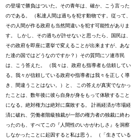
の登場で勝負はついた。その青年は、確か、こう言った
のである。 （私達人間は過ちを犯す動物です。従って、
その人間が作る政府も当然間違いを犯す可能性がありま
す。 しかし、その過ちが許せないと思ったら、国民は、
その政府を即座に選挙で変えることが出来ますが、あな
た達の国ではどうなのですか？）その質問にソ連市民
は、こう答えた。 （我々は、政府も指導者も信頼してい
る。我々が信頼している政府や指導者は我々を正しく導
き、間違うことはない。）と、 この答えが真実でなかっ
たことは、数年後に彼ら自身が身をもって体験すること
になる。絶対権力は絶対に腐敗する。 計画経済が市場経
済に破れ、労働者階級独裁が一部の権力者の独裁に終わ
ったのも、すべてこの『人間性のいかがわしさ』を洞察
しなかったことに起因すると私は思う。 （「生きている