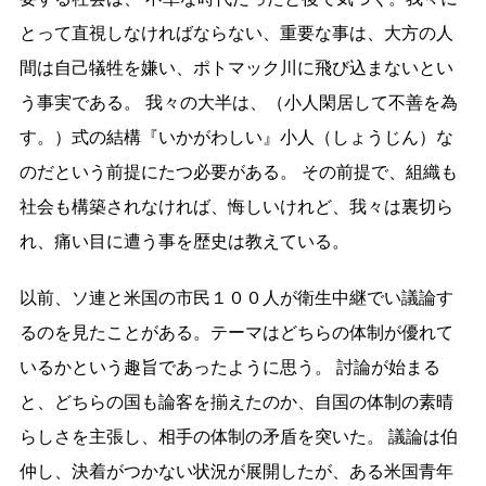
とって直視しなければならない、重要な事は、大方の人
間は自己犠牲を嫌い、ポトマック川に飛び込まないとい
う事実である。 我々の大半は、（小人閑居して不善を為
す。）式の結構『いかがわしい』小人（しょうじん）な
のだという前提にたつ必要がある。 その前提で、組織も
社会も構築されなければ、悔しいけれど、我々は裏切ら
れ、痛い目に遭う事を歴史は教えている。
以前、ソ連と米国の市民１００人が衛生中継でい議論す
るのを見たことがある。テーマはどちらの体制が優れて
いるかという趣旨であったように思う。 討論が始まる
と、どちらの国も論客を揃えたのか、自国の体制の素晴
らしさを主張し、相手の体制の矛盾を突いた。 議論は伯
仲し、決着がつかない状況が展開したが、ある米国青年