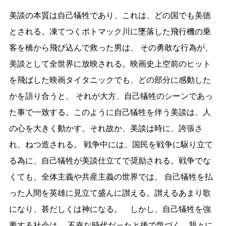
美談の本質は自己犠牲であり、これは、どの国でも美徳
とされる。凍てつくポトマック川に墜落した飛行機の乗
客を橋から飛び込んで救った男は、 その勇敢な行為が、
美談として全世界に放映される。映画史上空前のヒット
を飛ばした映画タイタニックでも、どの部分に感動した
かを語り合うと、 それが大方、自己犠牲のシーンであっ
た事で一致する。このように自己犠牲を伴う美談は、人
の心を大きく動かす。それ故か、美談は時に、誇張さ
れ、ねつ造される。 戦争中には、国民を戦争に駆り立て
る為に、自己犠牲が美談仕立てで奨励される。戦争でな
くても、全体主義や共産主義の世界では、 自己犠牲を払
った人間を英雄に見立て盛んに讃える。讃えるあまり歌
になり、甚だしくは神になる。 しかし、自己犠牲を強
要する社会は、 不幸な時代だったと後で気づく。我々に